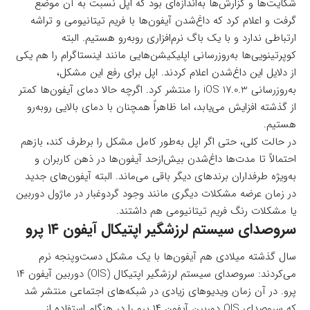
شکایت‌ها و گزارش‌ها به‌اندازه‌ای بود که اپل نسبت به آن موضع
گرفت و اعلام کرد که داغ‌شدن آیفون‌ها با فریم تیتانیومی و تراشه
ارتباطی ندارد و با یک باگ نرم‌افزاری روبه‌رو هستیم. البته
کوپرتینویی‌ها به‌روزرسانی اپلیکیشن‌هایی مانند اینستاگرام را هم یکی
از دلایل این داغ‌شدن اعلام کردند. اپل برای رفع این مشکل،
به‌روزرسانی iOS 17.0.3 را منتشر کرد. اگرچه حالا دمای آیفون‌ها کمتر
از گذشته افزایش می‌یابد، اما ظاهراً همچنان با دمای بالایی روبه‌رو
هستیم.
در حالت کلی، حتی اگر اپل به‌طور کامل مشکل را برطرف کند، بازهم
احتمالاً تا مدت‌ها داغ‌شدن بیش‌ازحد آیفون‌ها در ذهن کاربران و
به‌ویژه طرفداران برندهای دیگر باقی می‌ماند. البته آیفون‌های جدید
در زمان عرضه مشکلات دیگری مانند وجود گرد‌وغبار در ماژول دوربین
یا مشکلات رنگ فریم تیتانیومی هم داشتند.
سروصدای سیستم لرزشگیر اپتیکال آیفون ۱۴ پرو
سال گذشته میلادی هم آیفون‌ها با یک مشکل دست‌وپنجه نرم
می‌کردند: سروصدای سیستم لرزشگیر اپتیکال (OIS) دوربین آیفون ۱۴
پرو. در آن زمان ویدیوهای زیادی در شبکه‌های اجتماعی منتشر شد
که سروصدای OIS دوربین آیفون ۱۴ پرو را در هنگام استفاده از