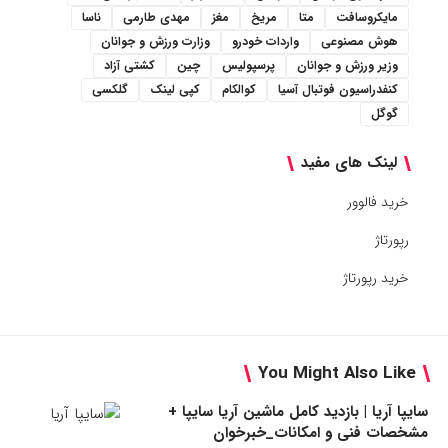
مایکروسافت
متا
مریخ
مغز
مهدی طارمی
ناسا
هوش مصنوعی
واردات خودرو
وزارت ورزش و جوانان
وزیر ورزش و جوانان
پرسپولیس
چین
کشتی آزاد
کنفدراسیون فوتبال آسیا
کوالکام
کپی لینک
گلکسی
گوگل
لینک های مفید
خرید فالوور
رپورتاژ
خرید رپورتاژ
You Might Also Like
سایپا آریا | بازدید کامل ماشین آریا سایپا +
مشخصات فنی و امکانات_خبرخوان