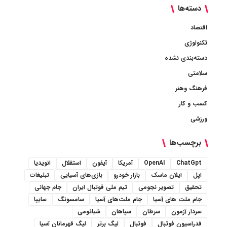
دسته‌ها
اقتصاد
تکنولوژی
دسته‌بندی نشده
سلامتی
فرهنگ وهنر
کسب و کار
ورزشی
برچسب‌ها
ChatGpt
OpenAI
آمریکا
آیفون
استقلال
انویدیا
اپل
ایلان ماسک
بازار خودرو
بازی‌های آسیایی
تبلیغات
تحقیق
تصویر نجومی
تیم ملی فوتبال ایران
جام جهانی
جام ملت های آسیا
جام ملت‌های آسیا
سامسونگ
سایپا
سردار آزمون
سرطان
سپاهان
شیائومی
فدراسیون فوتبال
فوتبال
لیگ برتر
لیگ قهرمانان آسیا