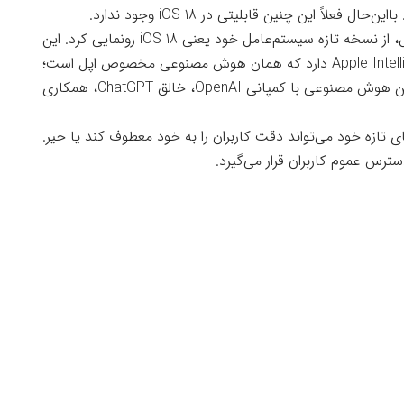
اً این چنین قابلیتی در iOS 18 وجود ندارد.
کمپانی اپل در جریان اتفاقات WWDC چند روز پیش، از نسخه تازه سیستم‌عامل خود یعنی iOS 18 رونمایی کرد. این
نسخه چند قابلیت متفاوت همانند سیستم Apple Intelligence دارد که همان هوش مصنوعی مخصوص اپل است؛
یقیناً این شرکت می‌گوید که در اراعه قابلیت‌های این هوش مصنوعی با کمپانی OpenAI، خالق ChatGPT، همکاری
ند و دید که iOS 18 با قابلیت‌های تازه خود می‌تواند دقت کاربران را به خود معطوف کند یا خیر.
ترس عموم کاربران قرار می‌گیرد.