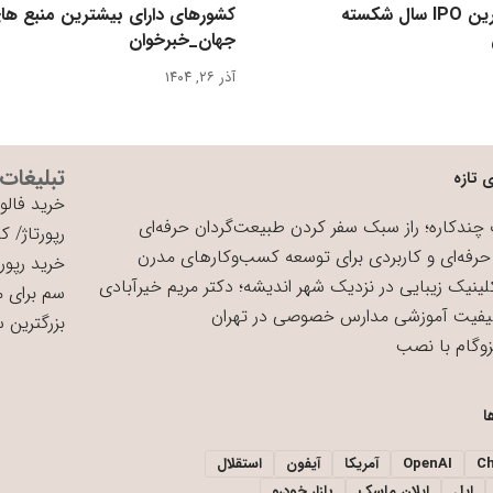
رکورد بزرگ‌ترین IPO سال شکسته
کشورهای دارای بیشترین منبع ها
جهان_خبرخوان
آذر ۲۶, ۱۴۰۴
تبلیغات
 تازه
خرید فالوو
چندکاره؛ راز سبک سفر کردن طبیعت‌گردان حرفه‌ای
رپورتاژ
/
کی
حرفه‌ای و کاربردی برای توسعه کسب‌وکارهای مدرن
خرید رپورت
لینیک زیبایی در نزدیک شهر اندیشه؛ دکتر مریم خیرآبادی
سم برای 
یفیت آموزشی مدارس خصوصی در تهران
بزرگترین 
زوگام با نصب
ا
C
OpenAI
آمریکا
آیفون
استقلال
اپل
ایلان ماسک
بازار خودرو