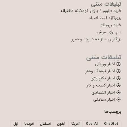
تبلیغات متنی
بازی کودکانه دخترانه
خرید فالوور
/
رپورتاژ
/
کیت اعتیاد
خرید رپورتاژ
سم برای موش
بزرگترین سازنده دریچه و دمپر
تبلیغات متنی
اخبار ورزشی
اخبار فرهنگ وهنر
اخبار تکنولوژی
اخبار کسب و کار
اخبار اقتصادی
اخبار سلامتی
برچسب‌ها
ChatGpt
OpenAI
آمریکا
آیفون
استقلال
انویدیا
اپل