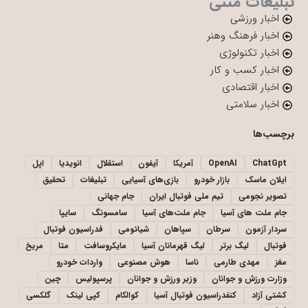
تبلیغات متنی
اخبار ورزشی
اخبار فرهنگ وهنر
اخبار تکنولوژی
اخبار کسب و کار
اخبار اقتصادی
اخبار سلامتی
برچسب‌ها
ChatGpt
OpenAI
آمریکا
آیفون
استقلال
انویدیا
اپل
ایلان ماسک
بازار خودرو
بازی‌های آسیایی
تبلیغات
تحقیق
تصویر نجومی
تیم ملی فوتبال ایران
جام جهانی
جام ملت های آسیا
جام ملت‌های آسیا
سامسونگ
سایپا
سردار آزمون
سرطان
سپاهان
شیائومی
فدراسیون فوتبال
فوتبال
لیگ برتر
لیگ قهرمانان آسیا
مایکروسافت
متا
مریخ
مغز
مهدی طارمی
ناسا
هوش مصنوعی
واردات خودرو
وزارت ورزش و جوانان
وزیر ورزش و جوانان
پرسپولیس
چین
کشتی آزاد
کنفدراسیون فوتبال آسیا
کوالکام
کپی لینک
گلکسی