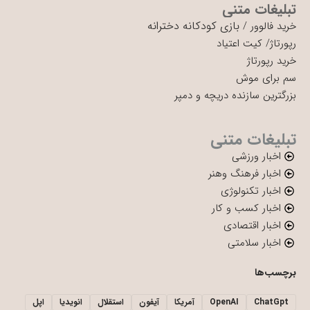
تبلیغات متنی
بازی کودکانه دخترانه
خرید فالوور
/
رپورتاژ
/
کیت اعتیاد
خرید رپورتاژ
سم برای موش
بزرگترین سازنده دریچه و دمپر
تبلیغات متنی
اخبار ورزشی
اخبار فرهنگ وهنر
اخبار تکنولوژی
اخبار کسب و کار
اخبار اقتصادی
اخبار سلامتی
برچسب‌ها
ChatGpt
OpenAI
آمریکا
آیفون
استقلال
انویدیا
اپل