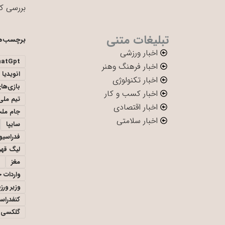
بررسی ک
تبلیغات متنی
برچسب‌ه
اخبار ورزشی
hatGpt
اخبار فرهنگ وهنر
انویدیا
اخبار تکنولوژی
بازی‌ها
اخبار کسب و کار
تیم ملی 
اخبار اقتصادی
جام ملت
اخبار سلامتی
سایپا
فدراسیو
لیگ قهر
مغز
واردات 
وزیر ور
کنفدراس
گلکسی