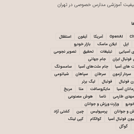
یفیت آموزشی مدارس خصوصی در تهران
ا
C
OpenAI
آمریکا
آیفون
استقلال
اپل
ایلان ماسک
بازار خودرو
ی آسیایی
تبلیغات
تحقیق
تصویر نجومی
فوتبال ایران
جام جهانی
 های آسیا
جام ملت‌های آسیا
سامسونگ
سردار آزمون
سرطان
سپاهان
شیائومی
ن فوتبال
فوتبال
لیگ برتر
مانان آسیا
مایکروسافت
متا
مریخ
مهدی طارمی
ناسا
هوش مصنوعی
خودرو
وزارت ورزش و جوانان
زش و جوانان
پرسپولیس
چین
کشتی آزاد
یون فوتبال آسیا
کوالکام
کپی لینک
گوگل