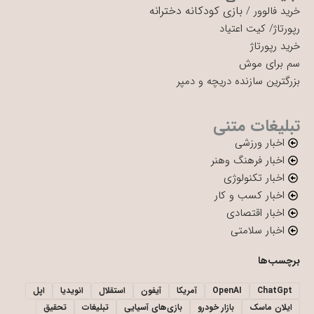
بازی کودکانه دخترانه
خرید فالوور
/
رپورتاژ
/
کیت اعتیاد
خرید رپورتاژ
سم برای موش
بزرگترین سازنده دریچه و دمپر
تبلیغات متنی
اخبار ورزشی
اخبار فرهنگ وهنر
اخبار تکنولوژی
اخبار کسب و کار
اخبار اقتصادی
اخبار سلامتی
برچسب‌ها
ChatGpt
OpenAI
آمریکا
آیفون
استقلال
انویدیا
اپل
ایلان ماسک
بازار خودرو
بازی‌های آسیایی
تبلیغات
تحقیق