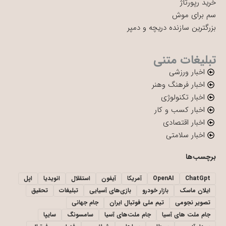
خرید رپورتاژ
سم برای موش
بزرگترین سازنده دریچه و دمپر
تبلیغات متنی
اخبار ورزشی
اخبار فرهنگ وهنر
اخبار تکنولوژی
اخبار کسب و کار
اخبار اقتصادی
اخبار سلامتی
برچسب‌ها
ChatGpt
OpenAI
آمریکا
آیفون
استقلال
انویدیا
اپل
ایلان ماسک
بازار خودرو
بازی‌های آسیایی
تبلیغات
تحقیق
تصویر نجومی
تیم ملی فوتبال ایران
جام جهانی
جام ملت های آسیا
جام ملت‌های آسیا
سامسونگ
سایپا