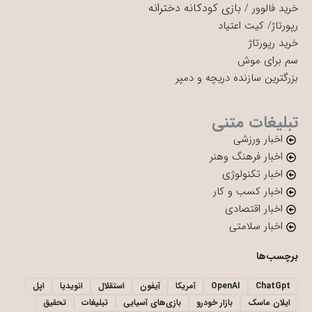
بازی کودکانه دخترانه
خرید فالوور
/
رپورتاژ
/
کیت اعتیاد
خرید رپورتاژ
سم برای موش
بزرگترین سازنده دریچه و دمپر
تبلیغات متنی
اخبار ورزشی
اخبار فرهنگ وهنر
اخبار تکنولوژی
اخبار کسب و کار
اخبار اقتصادی
اخبار سلامتی
برچسب‌ها
ChatGpt
OpenAI
آمریکا
آیفون
استقلال
انویدیا
اپل
ایلان ماسک
بازار خودرو
بازی‌های آسیایی
تبلیغات
تحقیق