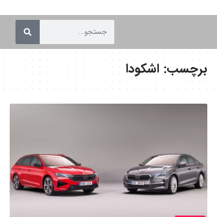
برچسب:
اشکودا