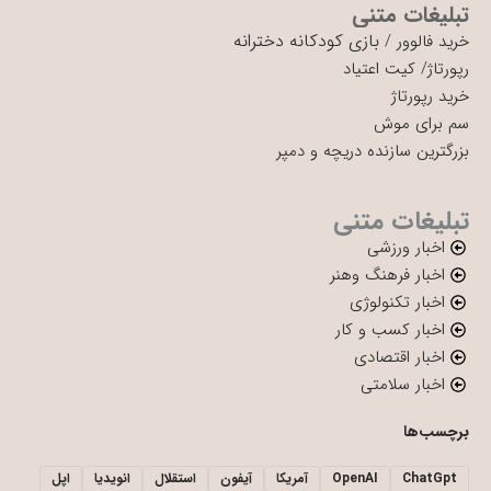
تبلیغات متنی
بازی کودکانه دخترانه
خرید فالوور
/
رپورتاژ
/
کیت اعتیاد
خرید رپورتاژ
سم برای موش
بزرگترین سازنده دریچه و دمپر
تبلیغات متنی
اخبار ورزشی
اخبار فرهنگ وهنر
اخبار تکنولوژی
اخبار کسب و کار
اخبار اقتصادی
اخبار سلامتی
برچسب‌ها
ChatGpt
OpenAI
آمریکا
آیفون
استقلال
انویدیا
اپل