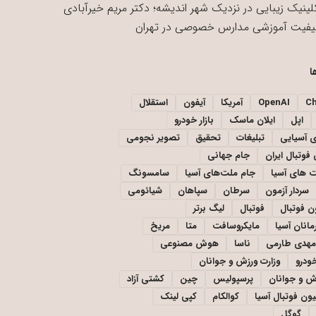
لینیک زیبایی در نزدیک شهر اندیشه؛ دکتر مریم خیرآبادی
یفیت آموزشی مدارس خصوصی در تهران
ا
C
OpenAI
آمریکا
آیفون
استقلال
اپل
ایلان ماسک
بازار خودرو
ی آسیایی
تبلیغات
تحقیق
تصویر نجومی
فوتبال ایران
جام جهانی
 های آسیا
جام ملت‌های آسیا
سامسونگ
سردار آزمون
سرطان
سپاهان
شیائومی
ن فوتبال
فوتبال
لیگ برتر
مانان آسیا
مایکروسافت
متا
مریخ
مهدی طارمی
ناسا
هوش مصنوعی
خودرو
وزارت ورزش و جوانان
زش و جوانان
پرسپولیس
چین
کشتی آزاد
یون فوتبال آسیا
کوالکام
کپی لینک
گوگل