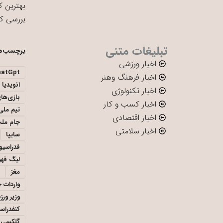
بهترین ک
بررسی ک
تبلیغات متنی
برچسب‌ه
اخبار ورزشی
hatGpt
اخبار فرهنگ وهنر
انویدیا
اخبار تکنولوژی
بازی‌ها
اخبار کسب و کار
تیم ملی 
اخبار اقتصادی
جام ملت
اخبار سلامتی
سایپا
فدراسیو
لیگ قهر
مغز
واردات 
وزیر ور
کنفدراس
گلکسی