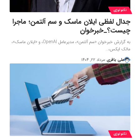
تکنولوژی
جدال لفظی ایلان ماسک و سم آلتمن؛ ماجرا
چیست؟_خبرخوان
به گزارش خبرخوان «سم آلتمن»، مدیرعامل OpenAI، و «ایلان ماسک»،
مالک ایکس،…
علی باقری
مرداد ۲۲, ۱۴۰۴
تکنولوژی