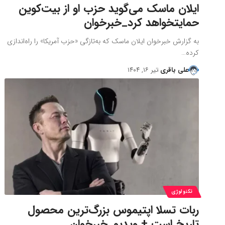
ایلان ماسک می‌گوید حزب او از بیت‌کوین
حمایتخواهد کرد_خبرخوان
به گزارش خبرخوان ایلان ماسک که به‌تازگی «حزب آمریکا» را راه‌اندازی
کرده…
علی باقری
تیر ۱۶, ۱۴۰۴
تکنولوژی
ربات تسلا اپتیموس بزرگ‌ترین محصول
تاریخ است + ویدیو_خبرخوان