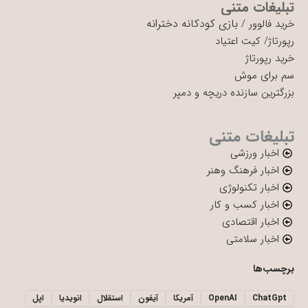
تبلیغات متنی
بازی کودکانه دخترانه
خرید فالوور
/
رپورتاژ
/
کیت اعتیاد
خرید رپورتاژ
سم برای موش
بزرگترین سازنده دریچه و دمپر
تبلیغات متنی
اخبار ورزشی
اخبار فرهنگ وهنر
اخبار تکنولوژی
اخبار کسب و کار
اخبار اقتصادی
اخبار سلامتی
برچسب‌ها
ChatGpt
OpenAI
آمریکا
آیفون
استقلال
انویدیا
اپل