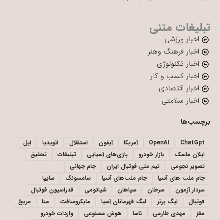
تبلیغات متنی
اخبار ورزشی
اخبار فرهنگ وهنر
اخبار تکنولوژی
اخبار کسب و کار
اخبار اقتصادی
اخبار سلامتی
برچسب‌ها
ChatGpt
OpenAI
آمریکا
آیفون
استقلال
انویدیا
اپل
ایلان ماسک
بازار خودرو
بازی‌های آسیایی
تبلیغات
تحقیق
تصویر نجومی
تیم ملی فوتبال ایران
جام جهانی
جام ملت های آسیا
جام ملت‌های آسیا
سامسونگ
سایپا
سردار آزمون
سرطان
سپاهان
شیائومی
فدراسیون فوتبال
فوتبال
لیگ برتر
لیگ قهرمانان آسیا
مایکروسافت
متا
مریخ
مغز
مهدی طارمی
ناسا
هوش مصنوعی
واردات خودرو