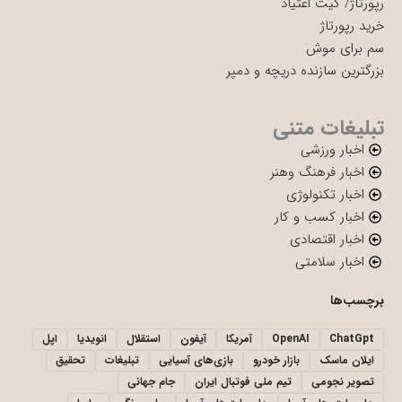
رپورتاژ
/
کیت اعتیاد
خرید رپورتاژ
سم برای موش
بزرگترین سازنده دریچه و دمپر
تبلیغات متنی
اخبار ورزشی
اخبار فرهنگ وهنر
اخبار تکنولوژی
اخبار کسب و کار
اخبار اقتصادی
اخبار سلامتی
برچسب‌ها
ChatGpt
OpenAI
آمریکا
آیفون
استقلال
انویدیا
اپل
ایلان ماسک
بازار خودرو
بازی‌های آسیایی
تبلیغات
تحقیق
تصویر نجومی
تیم ملی فوتبال ایران
جام جهانی