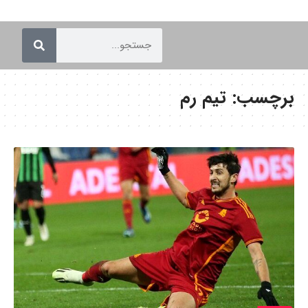
برچسب:
تیم رم