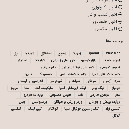
اخبار تکنولوژی
اخبار کسب و کار
اخبار اقتصادی
اخبار سلامتی
برچسب‌ها
ChatGpt
OpenAI
آمریکا
آیفون
استقلال
انویدیا
اپل
ایلان ماسک
بازار خودرو
بازی‌های آسیایی
تبلیغات
تحقیق
تصویر نجومی
تیم ملی فوتبال ایران
جام جهانی
جام ملت های آسیا
جام ملت‌های آسیا
سامسونگ
سایپا
سردار آزمون
سرطان
سپاهان
شیائومی
فدراسیون فوتبال
فوتبال
لیگ برتر
لیگ قهرمانان آسیا
مایکروسافت
متا
مریخ
مغز
مهدی طارمی
ناسا
هوش مصنوعی
واردات خودرو
وزارت ورزش و جوانان
وزیر ورزش و جوانان
پرسپولیس
چین
کشتی آزاد
کنفدراسیون فوتبال آسیا
کوالکام
کپی لینک
گلکسی
گوگل