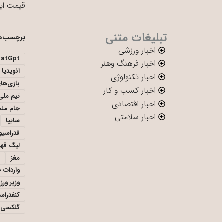
قیمت ای
تبلیغات متنی
برچسب‌ه
اخبار ورزشی
hatGpt
اخبار فرهنگ وهنر
انویدیا
اخبار تکنولوژی
بازی‌ها
اخبار کسب و کار
تیم ملی 
اخبار اقتصادی
جام ملت
اخبار سلامتی
سایپا
فدراسیو
لیگ قهر
مغز
واردات 
وزیر ور
کنفدراس
گلکسی