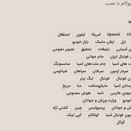
زوگام با نصب
ا
C
OpenAI
آمریکا
آیفون
استقلال
اپل
ایلان ماسک
بازار خودرو
ی آسیایی
تبلیغات
تحقیق
تصویر نجومی
فوتبال ایران
جام جهانی
 های آسیا
جام ملت‌های آسیا
سامسونگ
سردار آزمون
سرطان
سپاهان
شیائومی
ن فوتبال
فوتبال
لیگ برتر
مانان آسیا
مایکروسافت
متا
مریخ
مهدی طارمی
ناسا
هوش مصنوعی
خودرو
وزارت ورزش و جوانان
زش و جوانان
پرسپولیس
چین
کشتی آزاد
یون فوتبال آسیا
کوالکام
کپی لینک
گوگل