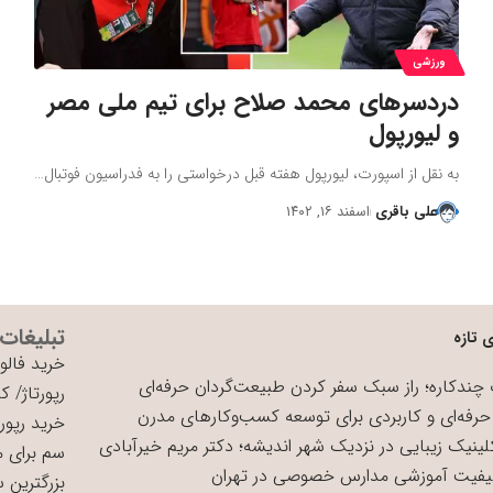
ورزشی
دردسرهای محمد صلاح برای تیم ملی مصر
و لیورپول
به نقل از اسپورت، لیورپول هفته قبل درخواستی را به فدراسیون فوتبال…
علی باقری
اسفند ۱۶, ۱۴۰۲
تبلیغات
 تازه
خرید فالوو
چندکاره؛ راز سبک سفر کردن طبیعت‌گردان حرفه‌ای
رپورتاژ
/
کی
حرفه‌ای و کاربردی برای توسعه کسب‌وکارهای مدرن
خرید رپورت
لینیک زیبایی در نزدیک شهر اندیشه؛ دکتر مریم خیرآبادی
سم برای 
یفیت آموزشی مدارس خصوصی در تهران
بزرگترین 