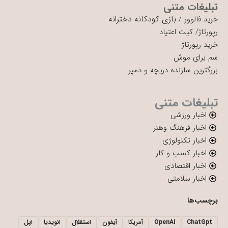
تبلیغات متنی
بازی کودکانه دخترانه
خرید فالوور
/
رپورتاژ
/
کیت اعتیاد
خرید رپورتاژ
سم برای موش
بزرگترین سازنده دریچه و دمپر
تبلیغات متنی
اخبار ورزشی
اخبار فرهنگ وهنر
اخبار تکنولوژی
اخبار کسب و کار
اخبار اقتصادی
اخبار سلامتی
برچسب‌ها
ChatGpt
OpenAI
آمریکا
آیفون
استقلال
انویدیا
اپل