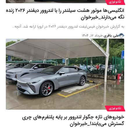
تکنولوژی
انگلیسی‌ها موتور هشت سیلندر را با لندروور دیفندر ۲۰۲۶ زنده
نگه می‌دارند_خبرخوان
به گزارش خبرخوان فیس‌لیفت لندروور دیفندر ۲۰۲۶ در اروپا اراعه شد. آنچه…
علی باقری
خرداد ۱۲, ۱۴۰۴
تکنولوژی
خودروهای تازه جگوار لندروور بر پایه پلتفرم‌های چری
گسترش می‌یابند!_خبرخوان