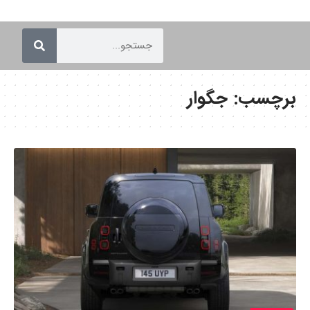
برچسب:
جگوار