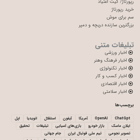
رپورتاژ
/
کیت اعتیاد
خرید رپورتاژ
سم برای موش
بزرگترین سازنده دریچه و دمپر
تبلیغات متنی
اخبار ورزشی
اخبار فرهنگ وهنر
اخبار تکنولوژی
اخبار کسب و کار
اخبار اقتصادی
اخبار سلامتی
برچسب‌ها
ChatGpt
OpenAI
آمریکا
آیفون
استقلال
انویدیا
اپل
ایلان ماسک
بازار خودرو
بازی‌های آسیایی
تبلیغات
تحقیق
تصویر نجومی
تیم ملی فوتبال ایران
جام جهانی