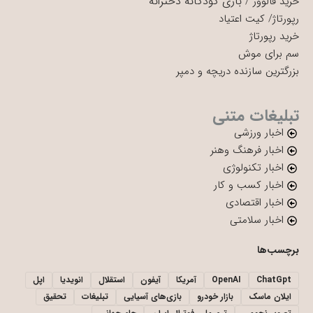
بازی کودکانه دخترانه
خرید فالوور
/
رپورتاژ
/
کیت اعتیاد
خرید رپورتاژ
سم برای موش
بزرگترین سازنده دریچه و دمپر
تبلیغات متنی
اخبار ورزشی
اخبار فرهنگ وهنر
اخبار تکنولوژی
اخبار کسب و کار
اخبار اقتصادی
اخبار سلامتی
برچسب‌ها
ChatGpt
OpenAI
آمریکا
آیفون
استقلال
انویدیا
اپل
ایلان ماسک
بازار خودرو
بازی‌های آسیایی
تبلیغات
تحقیق