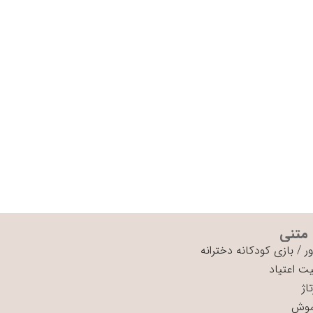
 متنی
ر
/
بازی کودکانه دخترانه
ت اعتیاد
اژ
موش