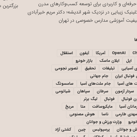
حرفه‌ای و کاربردی برای توسعه کسب‌وکارهای مدرن
بزرگترین 
لینیک زیبایی در نزدیک شهر اندیشه؛ دکتر مریم خیرآبادی
یفیت آموزشی مدارس خصوصی در تهران
ا
C
OpenAI
آمریکا
آیفون
استقلال
اپل
ایلان ماسک
بازار خودرو
ی آسیایی
تبلیغات
تحقیق
تصویر نجومی
فوتبال ایران
جام جهانی
 های آسیا
جام ملت‌های آسیا
سامسونگ
سردار آزمون
سرطان
سپاهان
شیائومی
ن فوتبال
فوتبال
لیگ برتر
مانان آسیا
مایکروسافت
متا
مریخ
مهدی طارمی
ناسا
هوش مصنوعی
خودرو
وزارت ورزش و جوانان
زش و جوانان
پرسپولیس
چین
کشتی آزاد