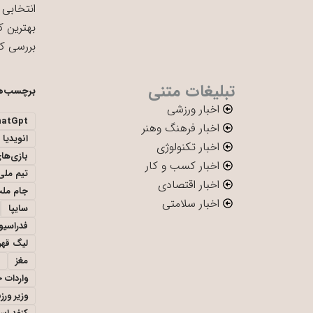
انتخابی 
بهترین ک
بررسی ک
تبلیغات متنی
برچسب‌ه
اخبار ورزشی
hatGpt
اخبار فرهنگ وهنر
انویدیا
اخبار تکنولوژی
بازی‌ها
اخبار کسب و کار
تیم ملی 
اخبار اقتصادی
جام ملت
اخبار سلامتی
سایپا
فدراسیو
لیگ قهر
مغز
واردات 
وزیر ور