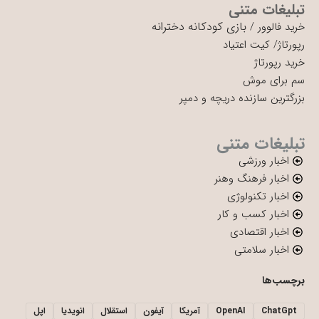
تبلیغات متنی
بازی کودکانه دخترانه
خرید فالوور
/
رپورتاژ
/
کیت اعتیاد
خرید رپورتاژ
سم برای موش
بزرگترین سازنده دریچه و دمپر
تبلیغات متنی
اخبار ورزشی
اخبار فرهنگ وهنر
اخبار تکنولوژی
اخبار کسب و کار
اخبار اقتصادی
اخبار سلامتی
برچسب‌ها
ChatGpt
OpenAI
آمریکا
آیفون
استقلال
انویدیا
اپل