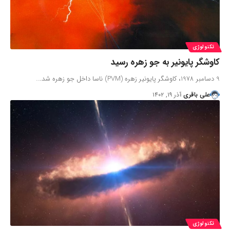
تکنولوژی
کاوشگر پایونیر به جو زهره رسید
9 دسامبر 1978، کاوشگر پایونیر زهره (PVM) ناسا داخل جو زهره شد.…
علی باقری
آذر ۱۹, ۱۴۰۲
تکنولوژی