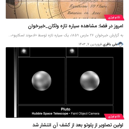
تکنولوژی
امروز در فضا: مشاهده سیاره تازه ولکان_خبرخوان
به گزارش خبرخوان 26 مارس 1859، یک سیاره تازه توسط «ادموند لسکاربو»،…
علی باقری
فروردین ۷, ۱۴۰۳
تکنولوژی
اولین تصاویر از پلوتو بعد از کشف آن انتشار شد