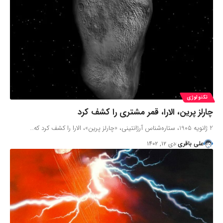
تکنولوژی
چارلز پرین، الارا، قمر مشتری را کشف کرد
2 ژانویه 1905، ستاره‌شناس آرژانتینی، «چارلز پرین»، الارا را کشف کرد که…
علی باقری
دی ۱۲, ۱۴۰۲