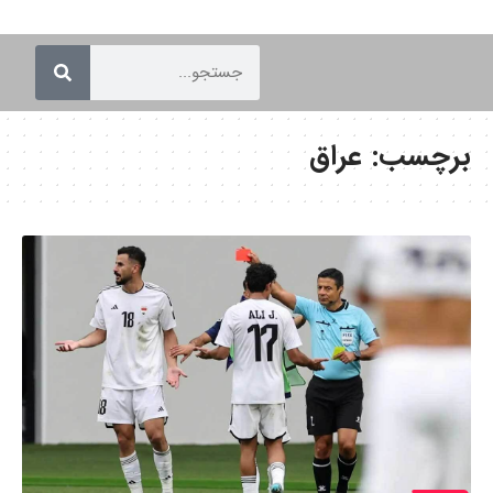
برچسب:
عراق