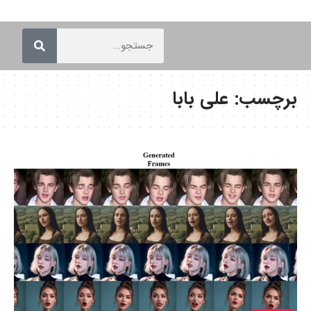
برچسب:
علی بابا