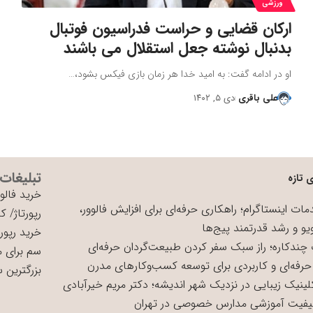
ورزشی
ارکان قضایی و حراست فدراسیون فوتبال
بدنبال نوشته جعل استقلال می باشند
او در ادامه گفت: به امید خدا هر زمان بازی فیکس بشود،…
علی باقری
دی ۵, ۱۴۰۲
تبلیغات
 تازه
خرید فالوو
ات اینستاگرام؛ راهکاری حرفه‌ای برای افزایش فالوور،
رپورتاژ
/
کی
یو و رشد قدرتمند پیج‌ها
خرید رپورت
چندکاره؛ راز سبک سفر کردن طبیعت‌گردان حرفه‌ای
سم برای 
حرفه‌ای و کاربردی برای توسعه کسب‌وکارهای مدرن
بزرگترین 
لینیک زیبایی در نزدیک شهر اندیشه؛ دکتر مریم خیرآبادی
یفیت آموزشی مدارس خصوصی در تهران