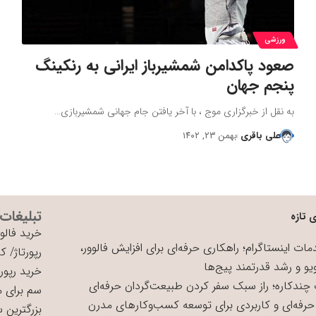
ورزشی
صعود پاکدامن شمشیرباز ایرانی به رنکینگ
پنجم جهان
به نقل از خبرگزاری موج ، با آخر یافتن جام جهانی شمشیربازی…
علی باقری
بهمن ۲۳, ۱۴۰۲
تبلیغات
 تازه
خرید فالوو
ات اینستاگرام؛ راهکاری حرفه‌ای برای افزایش فالوور،
رپورتاژ
/
کی
یو و رشد قدرتمند پیج‌ها
خرید رپورت
چندکاره؛ راز سبک سفر کردن طبیعت‌گردان حرفه‌ای
سم برای 
حرفه‌ای و کاربردی برای توسعه کسب‌وکارهای مدرن
بزرگترین 