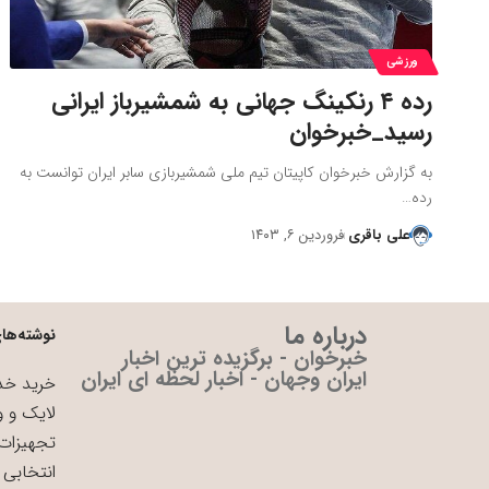
ورزشی
رده ۴ رنکینگ جهانی به شمشیرباز ایرانی
رسید_خبرخوان
به گزارش خبرخوان کاپیتان تیم ملی شمشیربازی سابر ایران توانست به
رده…
علی باقری
فروردین ۶, ۱۴۰۳
درباره ما
نوشته‌های
خبرخوان - برگزیده ترین اخبار
ایران وجهان - اخبار لحظه ای ایران
خرید خدم
لایک و و
تجهیزات 
انتخابی 