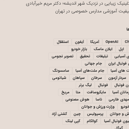
لینیک زیبایی در نزدیک شهر اندیشه؛ دکتر مریم خیرآبادی
یفیت آموزشی مدارس خصوصی در تهران
ا
C
OpenAI
آمریکا
آیفون
استقلال
اپل
ایلان ماسک
بازار خودرو
ی آسیایی
تبلیغات
تحقیق
تصویر نجومی
فوتبال ایران
جام جهانی
 های آسیا
جام ملت‌های آسیا
سامسونگ
سردار آزمون
سرطان
سپاهان
شیائومی
ن فوتبال
فوتبال
لیگ برتر
مانان آسیا
مایکروسافت
متا
مریخ
مهدی طارمی
ناسا
هوش مصنوعی
خودرو
وزارت ورزش و جوانان
زش و جوانان
پرسپولیس
چین
کشتی آزاد
یون فوتبال آسیا
کوالکام
کپی لینک
گوگل