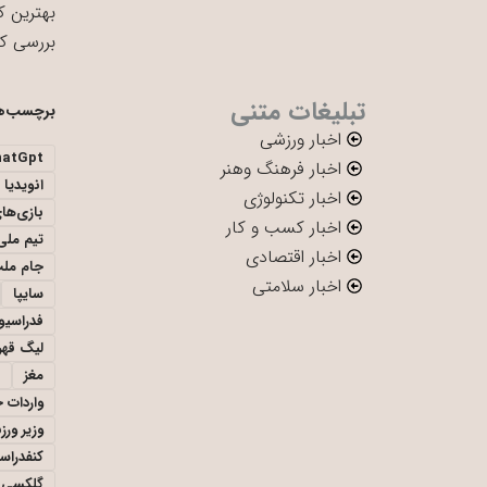
بهترین ک
بررسی ک
تبلیغات متنی
برچسب‌ه
اخبار ورزشی
hatGpt
اخبار فرهنگ وهنر
انویدیا
اخبار تکنولوژی
بازی‌ها
اخبار کسب و کار
تیم ملی 
اخبار اقتصادی
جام ملت
اخبار سلامتی
سایپا
فدراسیو
لیگ قهر
مغز
واردات 
وزیر ور
کنفدراس
گلکسی