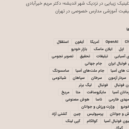
لینیک زیبایی در نزدیک شهر اندیشه؛ دکتر مریم خیرآبادی
یفیت آموزشی مدارس خصوصی در تهران
ا
C
OpenAI
آمریکا
آیفون
استقلال
اپل
ایلان ماسک
بازار خودرو
ی آسیایی
تبلیغات
تحقیق
تصویر نجومی
فوتبال ایران
جام جهانی
 های آسیا
جام ملت‌های آسیا
سامسونگ
سردار آزمون
سرطان
سپاهان
شیائومی
ن فوتبال
فوتبال
لیگ برتر
مانان آسیا
مایکروسافت
متا
مریخ
مهدی طارمی
ناسا
هوش مصنوعی
خودرو
وزارت ورزش و جوانان
زش و جوانان
پرسپولیس
چین
کشتی آزاد
یون فوتبال آسیا
کوالکام
کپی لینک
گوگل