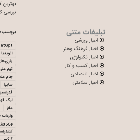
بهترین ک
بررسی ک
تبلیغات متنی
برچسب‌ه
اخبار ورزشی
hatGpt
اخبار فرهنگ وهنر
انویدیا
اخبار تکنولوژی
بازی‌ها
اخبار کسب و کار
تیم ملی 
اخبار اقتصادی
جام ملت
اخبار سلامتی
سایپا
فدراسیو
لیگ قهر
مغز
واردات 
وزیر ور
کنفدراس
گلکسی