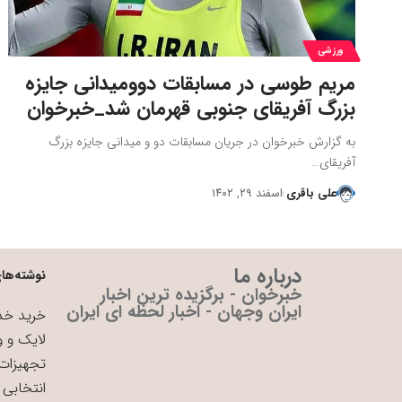
ورزشی
مریم طوسی در مسابقات دوومیدانی جایزه
بزرگ آفریقای جنوبی قهرمان شد_خبرخوان
به گزارش خبرخوان در جریان مسابقات دو و میدانی جایزه بزرگ
آفریقای…
علی باقری
اسفند ۲۹, ۱۴۰۲
درباره ما
نوشته‌های
خبرخوان - برگزیده ترین اخبار
ایران وجهان - اخبار لحظه ای ایران
خرید خدم
لایک و و
تجهیزات 
انتخابی 