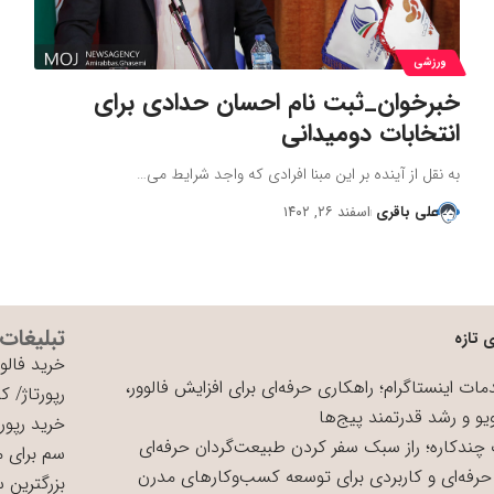
ورزشی
خبرخوان_ثبت نام احسان حدادی برای
انتخابات دومیدانی
به نقل از آینده بر این مبنا افرادی که واجد شرایط می…
علی باقری
اسفند ۲۶, ۱۴۰۲
تبلیغات
 تازه
خرید فالوو
ات اینستاگرام؛ راهکاری حرفه‌ای برای افزایش فالوور،
رپورتاژ
/
کی
یو و رشد قدرتمند پیج‌ها
خرید رپورت
چندکاره؛ راز سبک سفر کردن طبیعت‌گردان حرفه‌ای
سم برای 
حرفه‌ای و کاربردی برای توسعه کسب‌وکارهای مدرن
بزرگترین 