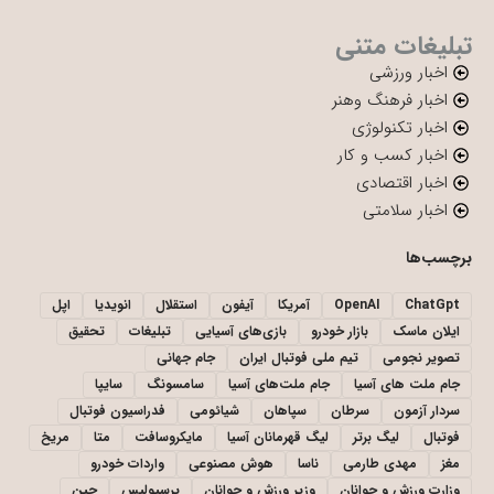
تبلیغات متنی
اخبار ورزشی
اخبار فرهنگ وهنر
اخبار تکنولوژی
اخبار کسب و کار
اخبار اقتصادی
اخبار سلامتی
برچسب‌ها
ChatGpt
OpenAI
آمریکا
آیفون
استقلال
انویدیا
اپل
ایلان ماسک
بازار خودرو
بازی‌های آسیایی
تبلیغات
تحقیق
تصویر نجومی
تیم ملی فوتبال ایران
جام جهانی
جام ملت های آسیا
جام ملت‌های آسیا
سامسونگ
سایپا
سردار آزمون
سرطان
سپاهان
شیائومی
فدراسیون فوتبال
فوتبال
لیگ برتر
لیگ قهرمانان آسیا
مایکروسافت
متا
مریخ
مغز
مهدی طارمی
ناسا
هوش مصنوعی
واردات خودرو
وزارت ورزش و جوانان
وزیر ورزش و جوانان
پرسپولیس
چین