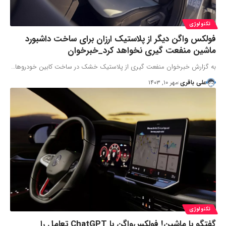
تکنولوژی
فولکس واگن دیگر از پلاستیک ارزان برای ساخت داشبورد
ماشین منفعت گیری نخواهد کرد_خبرخوان
به گزارش خبرخوان منفعت گیری از پلاستیک خشک در ساخت کابین خودروها…
علی باقری
مهر ۱۰, ۱۴۰۳
تکنولوژی
گفتگو با ماشین! فولکس‌واگن با ChatGPT تعامل را