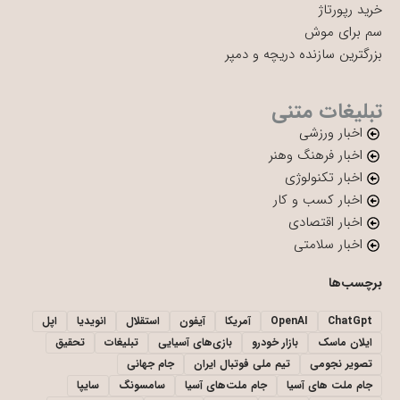
خرید رپورتاژ
سم برای موش
بزرگترین سازنده دریچه و دمپر
تبلیغات متنی
اخبار ورزشی
اخبار فرهنگ وهنر
اخبار تکنولوژی
اخبار کسب و کار
اخبار اقتصادی
اخبار سلامتی
برچسب‌ها
ChatGpt
OpenAI
آمریکا
آیفون
استقلال
انویدیا
اپل
ایلان ماسک
بازار خودرو
بازی‌های آسیایی
تبلیغات
تحقیق
تصویر نجومی
تیم ملی فوتبال ایران
جام جهانی
جام ملت های آسیا
جام ملت‌های آسیا
سامسونگ
سایپا