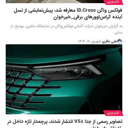
تکنولوژی
فولکس واگن ID.Cross معارفه شد، پیش‌نمایشی از نسل
آینده کراس‌اوورهای برقی_خبرخوان
به گزارش خبرخوان شرکت آلمانی فولکس‌واگن در نمایشگاه ماشین مونیخ، از
مدلی…
علی باقری
شهریور ۱۸, ۱۴۰۴
تکنولوژی
تصاویر رسمی از جتا VS۸ انتشار شدند، پرچمدار تازه داخل در