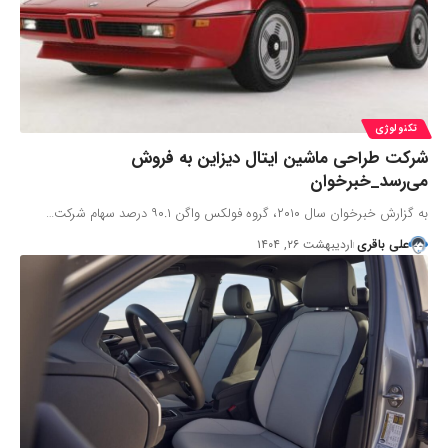
تکنولوژی
شرکت طراحی ماشین ایتال دیزاین به فروش
می‌رسد_خبرخوان
به گزارش خبرخوان سال ۲۰۱۰، گروه فولکس واگن ۹۰.۱ درصد سهام شرکت…
علی باقری
اردیبهشت ۲۶, ۱۴۰۴