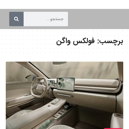
برچسب:
فولکس واگن