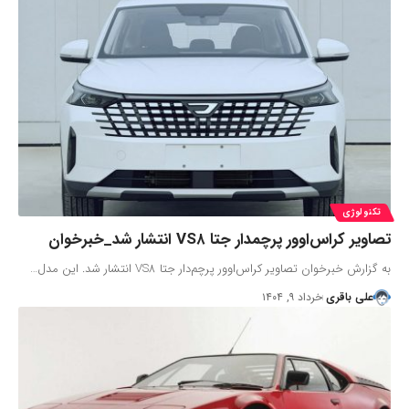
تکنولوژی
تصاویر کراس‌اوور پرچمدار جتا VS۸ انتشار شد_خبرخوان
به گزارش خبرخوان تصاویر کراس‌اوور پرچم‌دار جتا VS8 انتشار شد. این مدل…
علی باقری
خرداد ۹, ۱۴۰۴