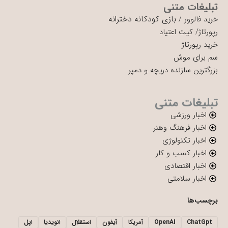
تبلیغات متنی
بازی کودکانه دخترانه
خرید فالوور
/
رپورتاژ
/
کیت اعتیاد
خرید رپورتاژ
سم برای موش
بزرگترین سازنده دریچه و دمپر
تبلیغات متنی
اخبار ورزشی
اخبار فرهنگ وهنر
اخبار تکنولوژی
اخبار کسب و کار
اخبار اقتصادی
اخبار سلامتی
برچسب‌ها
ChatGpt
OpenAI
آمریکا
آیفون
استقلال
انویدیا
اپل