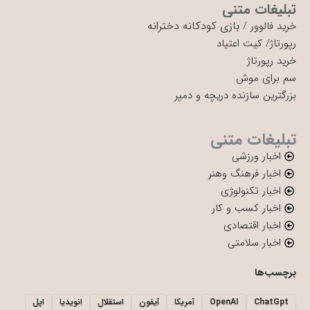
تبلیغات متنی
بازی کودکانه دخترانه
خرید فالوور
/
رپورتاژ
/
کیت اعتیاد
خرید رپورتاژ
سم برای موش
بزرگترین سازنده دریچه و دمپر
تبلیغات متنی
اخبار ورزشی
اخبار فرهنگ وهنر
اخبار تکنولوژی
اخبار کسب و کار
اخبار اقتصادی
اخبار سلامتی
برچسب‌ها
ChatGpt
OpenAI
آمریکا
آیفون
استقلال
انویدیا
اپل