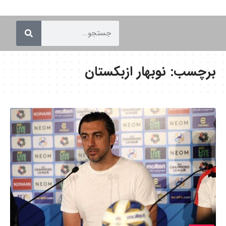
برچسب:
نوبهار ازبکستان