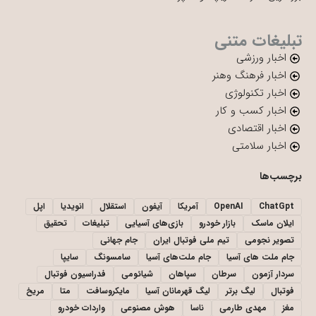
تبلیغات متنی
اخبار ورزشی
اخبار فرهنگ وهنر
اخبار تکنولوژی
اخبار کسب و کار
اخبار اقتصادی
اخبار سلامتی
برچسب‌ها
ChatGpt
OpenAI
آمریکا
آیفون
استقلال
انویدیا
اپل
ایلان ماسک
بازار خودرو
بازی‌های آسیایی
تبلیغات
تحقیق
تصویر نجومی
تیم ملی فوتبال ایران
جام جهانی
جام ملت های آسیا
جام ملت‌های آسیا
سامسونگ
سایپا
سردار آزمون
سرطان
سپاهان
شیائومی
فدراسیون فوتبال
فوتبال
لیگ برتر
لیگ قهرمانان آسیا
مایکروسافت
متا
مریخ
مغز
مهدی طارمی
ناسا
هوش مصنوعی
واردات خودرو