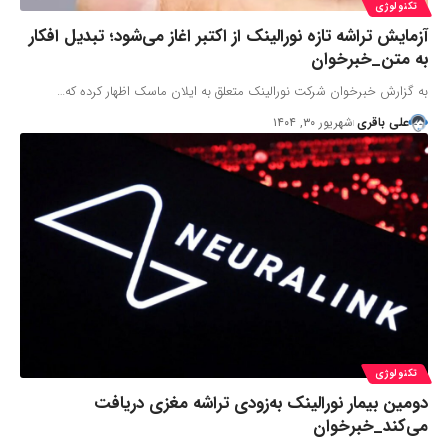
تکنولوژی
آزمایش تراشه تازه نورالینک از اکتبر اغاز می‌شود؛ تبدیل افکار
به متن_خبرخوان
به گزارش خبرخوان شرکت نورالینک متعلق به ایلان ماسک اظهار کرده که…
علی باقری
شهریور ۳۰, ۱۴۰۴
تکنولوژی
دومین بیمار نورالینک به‌زودی تراشه مغزی دریافت
می‌کند_خبرخوان