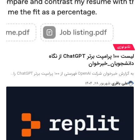
تکنولوژی
لیست ۱۰۰ پرامپت برتر ChatGPT از نگاه
دانشجویان_خبرخوان
به گزارش خبرخوان شرکت OpenAI فهرستی از 100 پرامپت برتر ChatGPT را…
علی باقری
شهریور ۲۸, ۱۴۰۴