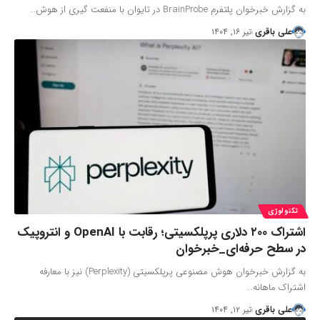
به گزارش خبرخوان پلتفرم BrainProbe در تایوان با منفعت گیری از هوش…
علی باقری
تیر ۱۶, ۱۴۰۴
تکنولوژی
اشتراک ۲۰۰ دلاری پرپلکسیتی؛ رقابت با OpenAI و انتروپیک
در سطح حرفه‌ای_خبرخوان
به گزارش خبرخوان هوش مصنوعی پرپلکسیتی (Perplexity) نیز با معارفه
اشتراک ماهانه…
علی باقری
تیر ۱۲, ۱۴۰۴