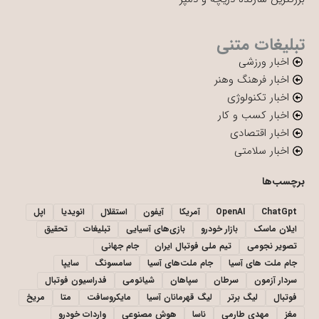
تبلیغات متنی
اخبار ورزشی
اخبار فرهنگ وهنر
اخبار تکنولوژی
اخبار کسب و کار
اخبار اقتصادی
اخبار سلامتی
برچسب‌ها
ChatGpt
OpenAI
آمریکا
آیفون
استقلال
انویدیا
اپل
ایلان ماسک
بازار خودرو
بازی‌های آسیایی
تبلیغات
تحقیق
تصویر نجومی
تیم ملی فوتبال ایران
جام جهانی
جام ملت های آسیا
جام ملت‌های آسیا
سامسونگ
سایپا
سردار آزمون
سرطان
سپاهان
شیائومی
فدراسیون فوتبال
فوتبال
لیگ برتر
لیگ قهرمانان آسیا
مایکروسافت
متا
مریخ
مغز
مهدی طارمی
ناسا
هوش مصنوعی
واردات خودرو