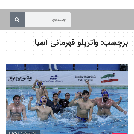
برچسب:
واترپلو قهرمانی آسیا