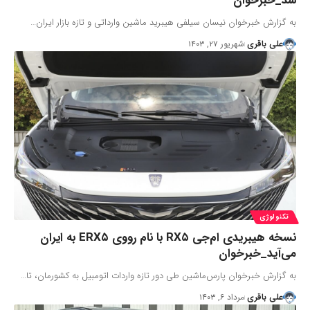
شد_خبرخوان
به گزارش خبرخوان نیسان سیلفی هیبرید ماشین وارداتی و تازه بازار ایران…
علی باقری
شهریور ۲۷, ۱۴۰۳
تکنولوژی
نسخه هیبریدی ام‌جی RX۵ با نام رووی ERX۵ به ایران
می‌آید_خبرخوان
به گزارش خبرخوان پارس‌ماشین طی دور تازه واردات اتومبیل به کشورمان، تا…
علی باقری
مرداد ۶, ۱۴۰۳