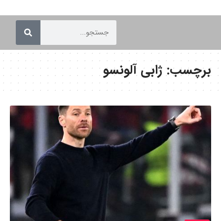
برچسب:
ژابی آلونسو