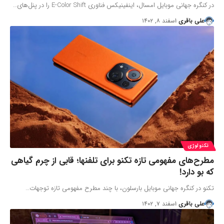
در کنگره جهانی موبایل امسال، اینفینیکس فناوری E-Color Shift را در پنل‌های…
علی باقری
اسفند ۸, ۱۴۰۲
تکنولوژی
مطرح‌های مفهومی تازه تکنو برای تلفنها؛ قابی از چرم گیاهی
که بو دارد!
تکنو در کنگره جهانی موبایل بارسلون، با چند مطرح مفهومی تازه توجهات…
علی باقری
اسفند ۷, ۱۴۰۲