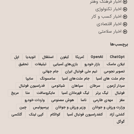
اخبار فرهنگ وهنر
اخبار تکنولوژی
اخبار کسب و کار
اخبار اقتصادی
اخبار سلامتی
برچسب‌ها
ChatGpt
OpenAI
آمریکا
آیفون
استقلال
انویدیا
اپل
ایلان ماسک
بازار خودرو
بازی‌های آسیایی
تبلیغات
تحقیق
تصویر نجومی
تیم ملی فوتبال ایران
جام جهانی
جام ملت های آسیا
جام ملت‌های آسیا
سامسونگ
سایپا
سردار آزمون
سرطان
سپاهان
شیائومی
فدراسیون فوتبال
فوتبال
لیگ برتر
لیگ قهرمانان آسیا
مایکروسافت
متا
مریخ
مغز
مهدی طارمی
ناسا
هوش مصنوعی
واردات خودرو
وزارت ورزش و جوانان
وزیر ورزش و جوانان
پرسپولیس
چین
کشتی آزاد
کنفدراسیون فوتبال آسیا
کوالکام
کپی لینک
گلکسی
گوگل