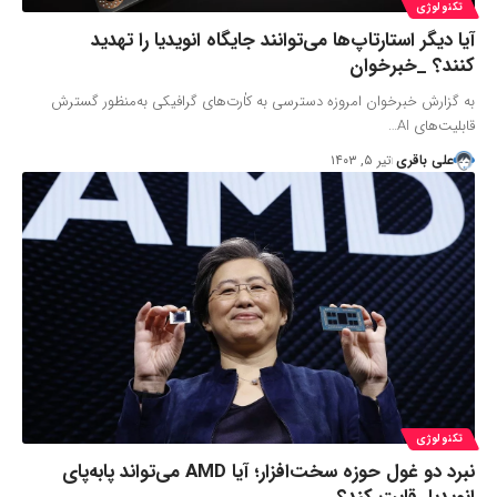
تکنولوژی
آیا دیگر استارتاپ‌‌ها می‌توانند جایگاه انویدیا را تهدید
کنند؟ _خبرخوان
به گزارش خبرخوان امروزه دسترسی به کاٰرت‌های گرافیکی به‌منظور گسترش
قابلیت‌های AI…
علی باقری
تیر ۵, ۱۴۰۳
تکنولوژی
نبرد دو غول حوزه سخت‌افزار؛ آیا AMD می‌تواند پابه‌پای