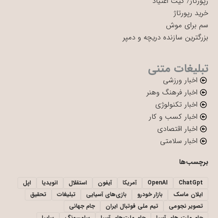
رپورتاژ
/
کیت اعتیاد
خرید رپورتاژ
سم برای موش
بزرگترین سازنده دریچه و دمپر
تبلیغات متنی
اخبار ورزشی
اخبار فرهنگ وهنر
اخبار تکنولوژی
اخبار کسب و کار
اخبار اقتصادی
اخبار سلامتی
برچسب‌ها
ChatGpt
OpenAI
آمریکا
آیفون
استقلال
انویدیا
اپل
ایلان ماسک
بازار خودرو
بازی‌های آسیایی
تبلیغات
تحقیق
تصویر نجومی
تیم ملی فوتبال ایران
جام جهانی
جام ملت های آسیا
جام ملت‌های آسیا
سامسونگ
سایپا