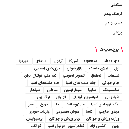
سلامتی
فرهنگ وهنر
کسب و کار
ورزشی
برچسب‌ها
ChatGpt
OpenAI
آمریکا
آیفون
استقلال
انویدیا
اپل
ایلان ماسک
بازار خودرو
بازی‌های آسیایی
تبلیغات
تحقیق
تصویر نجومی
تیم ملی فوتبال ایران
جام جهانی
جام ملت های آسیا
جام ملت‌های آسیا
سامسونگ
سایپا
سردار آزمون
سرطان
سپاهان
شیائومی
فدراسیون فوتبال
فوتبال
لیگ برتر
لیگ قهرمانان آسیا
مایکروسافت
متا
مریخ
مغز
مهدی طارمی
ناسا
هوش مصنوعی
واردات خودرو
وزارت ورزش و جوانان
وزیر ورزش و جوانان
پرسپولیس
چین
کشتی آزاد
کنفدراسیون فوتبال آسیا
کوالکام