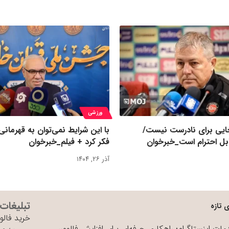
ورزشی
یی برای نادرست نیست/
با این شرایط نمی‌توان به قهرمانی
بل احترام است_خبرخوان
فکر کرد + فیلم_خبرخوان
آذر ۲۶, ۱۴۰۴
تبلیغات
 تازه
خرید فالوو
ات اینستاگرام؛ راهکاری حرفه‌ای برای افزایش فالوور،