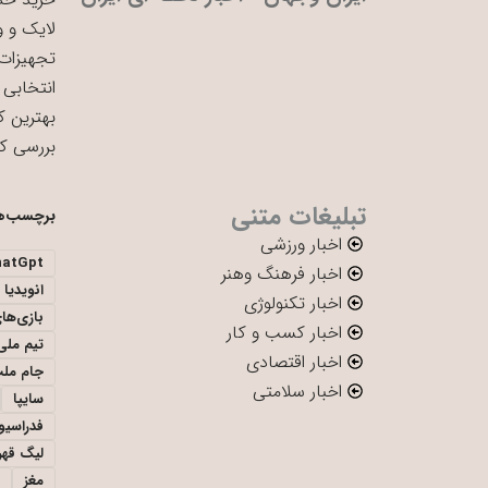
لایک و و
تجهیزات 
انتخابی 
بهترین ک
بررسی ک
تبلیغات متنی
برچسب‌ه
اخبار ورزشی
hatGpt
اخبار فرهنگ وهنر
انویدیا
اخبار تکنولوژی
بازی‌ها
اخبار کسب و کار
تیم ملی 
اخبار اقتصادی
جام ملت
اخبار سلامتی
سایپا
فدراسیو
لیگ قهر
مغز