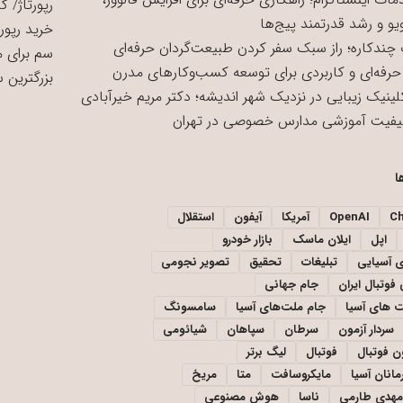
رپورتاژ
/
کی
یو و رشد قدرتمند پیج‌ها
خرید رپورت
چندکاره؛ راز سبک سفر کردن طبیعت‌گردان حرفه‌ای
سم برای 
حرفه‌ای و کاربردی برای توسعه کسب‌وکارهای مدرن
بزرگترین 
لینیک زیبایی در نزدیک شهر اندیشه؛ دکتر مریم خیرآبادی
یفیت آموزشی مدارس خصوصی در تهران
ا
C
OpenAI
آمریکا
آیفون
استقلال
اپل
ایلان ماسک
بازار خودرو
ی آسیایی
تبلیغات
تحقیق
تصویر نجومی
فوتبال ایران
جام جهانی
 های آسیا
جام ملت‌های آسیا
سامسونگ
سردار آزمون
سرطان
سپاهان
شیائومی
ن فوتبال
فوتبال
لیگ برتر
مانان آسیا
مایکروسافت
متا
مریخ
مهدی طارمی
ناسا
هوش مصنوعی