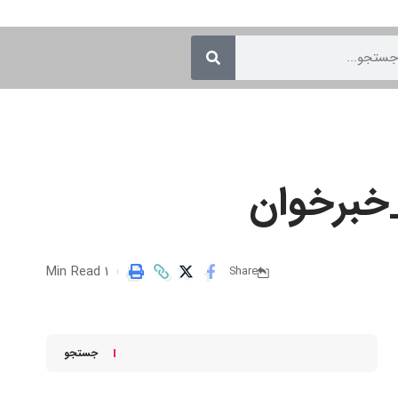
1 Min Read
Share
جستجو