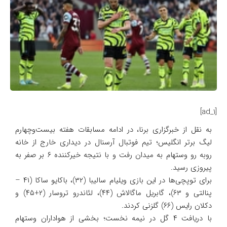
[ad_1]
به نقل از خبرگزاری برنا، در ادامه مسابقات هفته بیست‌وچهارم
لیگ برتر انگلیس؛ تیم فوتبال آرسنال در دیداری خارج از خانه
روبه رو وستهام به میدان رفت و با نتیجه خیرکننده ۶ بر صفر به
پیروزی رسید.
برای توپچی‌ها در این بازی ویلیام سالیبا (۳۲)، باکایو ساکا (۴۱ –
پنالتی و ۶۳)، گابریل ماگالاش (۴۴)، لئاندرو تروسار (۲+۴۵) و
دکلان رایس (۶۶) گلزنی کردند.
با دریافت ۴ گل در نیمه نخست؛ بخشی از هواداران وستهام