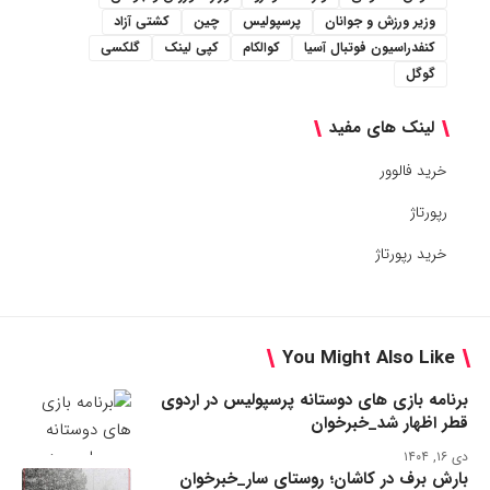
وزیر ورزش و جوانان
پرسپولیس
چین
کشتی آزاد
کنفدراسیون فوتبال آسیا
کوالکام
کپی لینک
گلکسی
گوگل
لینک های مفید
خرید فالوور
رپورتاژ
خرید رپورتاژ
You Might Also Like
برنامه بازی های دوستانه پرسپولیس در اردوی
قطر اظهار شد_خبرخوان
دی ۱۶, ۱۴۰۴
بارش برف در کاشان؛ روستای سار_خبرخوان