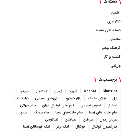
دسته‌ها
اقتصاد
تکنولوژی
دسته‌بندی نشده
سلامتی
فرهنگ وهنر
کسب و کار
ورزشی
برچسب‌ها
ChatGpt
OpenAI
آمریکا
آیفون
استقلال
انویدیا
اپل
ایلان ماسک
بازار خودرو
بازی‌های آسیایی
تبلیغات
تحقیق
تصویر نجومی
تیم ملی فوتبال ایران
جام جهانی
جام ملت های آسیا
جام ملت‌های آسیا
سامسونگ
سایپا
سردار آزمون
سرطان
سپاهان
شیائومی
فدراسیون فوتبال
فوتبال
لیگ برتر
لیگ قهرمانان آسیا