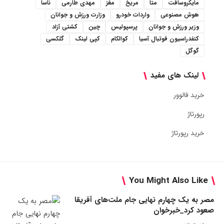
مایکروسافت
متا
مریخ
مغز
مهدی طارمی
ناسا
هوش مصنوعی
واردات خودرو
وزارت ورزش و جوانان
وزیر ورزش و جوانان
پرسپولیس
چین
کشتی آزاد
کنفدراسیون فوتبال آسیا
کوالکام
کپی لینک
گلکسی
گوگل
لینک های مفید
خرید فالوور
رپورتاژ
خرید رپورتاژ
You Might Also Like
مصر به یک چهارم نهایی جام ملت‌های آفریقا
صعود کرد_خبرخوان