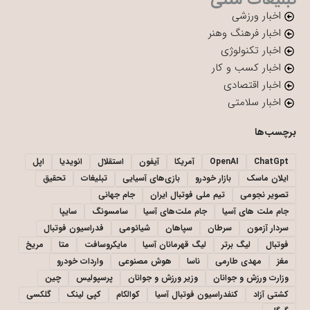
اخبار ورزشی
اخبار فرهنگ وهنر
اخبار تکنولوژی
اخبار کسب و کار
اخبار اقتصادی
اخبار سلامتی
برچسب‌ها
ChatGpt
OpenAI
آمریکا
آیفون
استقلال
انویدیا
اپل
ایلان ماسک
بازار خودرو
بازی‌های آسیایی
تبلیغات
تحقیق
تصویر نجومی
تیم ملی فوتبال ایران
جام جهانی
جام ملت های آسیا
جام ملت‌های آسیا
سامسونگ
سایپا
سردار آزمون
سرطان
سپاهان
شیائومی
فدراسیون فوتبال
فوتبال
لیگ برتر
لیگ قهرمانان آسیا
مایکروسافت
متا
مریخ
مغز
مهدی طارمی
ناسا
هوش مصنوعی
واردات خودرو
وزارت ورزش و جوانان
وزیر ورزش و جوانان
پرسپولیس
چین
کشتی آزاد
کنفدراسیون فوتبال آسیا
کوالکام
کپی لینک
گلکسی