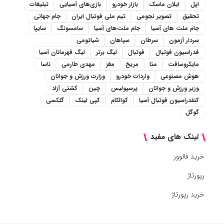
اپل
ایلان ماسک
بازار خودرو
بازی‌های آسیایی
تبلیغات
تحقیق
تصویر نجومی
تیم ملی فوتبال ایران
جام جهانی
جام ملت های آسیا
جام ملت‌های آسیا
سامسونگ
سایپا
سردار آزمون
سرطان
سپاهان
شیائومی
فدراسیون فوتبال
فوتبال
لیگ برتر
لیگ قهرمانان آسیا
مایکروسافت
متا
مریخ
مغز
مهدی طارمی
ناسا
هوش مصنوعی
واردات خودرو
وزارت ورزش و جوانان
وزیر ورزش و جوانان
پرسپولیس
چین
کشتی آزاد
کنفدراسیون فوتبال آسیا
کوالکام
کپی لینک
گلکسی
گوگل
لینک های مفید
خرید فالوور
رپورتاژ
خرید رپورتاژ