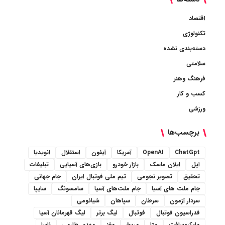
اقتصاد
تکنولوژی
دسته‌بندی نشده
سلامتی
فرهنگ وهنر
کسب و کار
ورزشی
برچسب‌ها
ChatGpt
OpenAI
آمریکا
آیفون
استقلال
انویدیا
اپل
ایلان ماسک
بازار خودرو
بازی‌های آسیایی
تبلیغات
تحقیق
تصویر نجومی
تیم ملی فوتبال ایران
جام جهانی
جام ملت های آسیا
جام ملت‌های آسیا
سامسونگ
سایپا
سردار آزمون
سرطان
سپاهان
شیائومی
فدراسیون فوتبال
فوتبال
لیگ برتر
لیگ قهرمانان آسیا
مایکروسافت
متا
مریخ
مغز
مهدی طارمی
ناسا