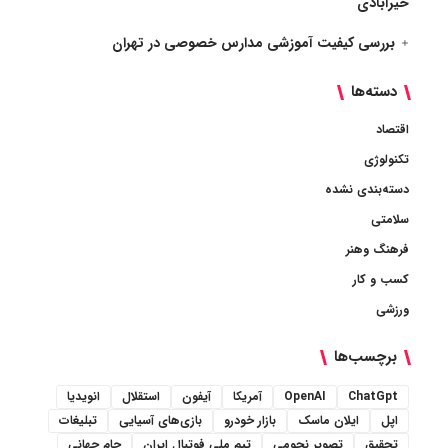
خیرآبادی
بررسی کیفیت آموزشی مدارس خصوصی در تهران
دسته‌ها
اقتصاد
تکنولوژی
دسته‌بندی نشده
سلامتی
فرهنگ وهنر
کسب و کار
ورزشی
برچسب‌ها
ChatGpt
OpenAI
آمریکا
آیفون
استقلال
انویدیا
اپل
ایلان ماسک
بازار خودرو
بازی‌های آسیایی
تبلیغات
تحقیق
تصویر نجومی
تیم ملی فوتبال ایران
جام جهانی