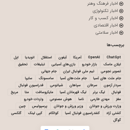
اخبار فرهنگ وهنر
اخبار تکنولوژی
اخبار کسب و کار
اخبار اقتصادی
اخبار سلامتی
برچسب‌ها
ChatGpt
OpenAI
آمریکا
آیفون
استقلال
انویدیا
اپل
ایلان ماسک
بازار خودرو
بازی‌های آسیایی
تبلیغات
تحقیق
تصویر نجومی
تیم ملی فوتبال ایران
جام جهانی
جام ملت های آسیا
جام ملت‌های آسیا
سامسونگ
سایپا
سردار آزمون
سرطان
سپاهان
شیائومی
فدراسیون فوتبال
فوتبال
لیگ برتر
لیگ قهرمانان آسیا
مایکروسافت
متا
مریخ
مغز
مهدی طارمی
ناسا
هوش مصنوعی
واردات خودرو
وزارت ورزش و جوانان
وزیر ورزش و جوانان
پرسپولیس
چین
کشتی آزاد
کنفدراسیون فوتبال آسیا
کوالکام
کپی لینک
گلکسی
گوگل