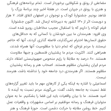
مضاعفی از رونق و شکوفایی برخوردار است. تمام برنامه‌های فرهنگی
و هنری با رونق در جریان است. در هفتۀ اخیر چند برنامۀ بزرگ را
شاهد بودیم. جشنوارۀ کودک و نوجوان در اصفهان اتفاق افتاد. ۷ هزار
و دویست اثر از ۱۳۰ کشور به دبیرخانه ارسال شد. اکنون جشنوارۀ
فیلم کوتاه را داریم که با استقبال عجیب مخاطبان روبرو شده است.
وی افزود: هنرمندان ما بین خودشان با کسانی که به حداقل‌های
حقوق انسان‌ها احترام نمی‌گذارند، فاصله گذاری کردند، آنها که حاضر
نیستند با مردم غزه‌ای که تمام دنیا با مظلومیت آنها همراه شدند،
همراهی کنند. اکثریت مردم ما پشتیبان فلسطین و جبهۀ مقاومت
هستند. ۸۰ درصد به مقابلۀ با رژیم منحوس صهیونیستی اعتقاد دارند.
مردم ایران پشتیبان مظلوم هستند. اصحاب هنر و رسانه پشتیبان
مظلوم هستند. اگر هنرمندی درد جامعه خود را نداشته باشد، هنرمند
نیست.
اسماعیلی با اشاره به اینکه یکی از کارهای مهم ما باید تغییر گزاره‌های
غلط نسبت به جامعه باشد، گفت: می‌گویند مردم نسبت به آینده نا
امید هستند. ما با بیان واقعیات باید این فضا را بشکنیم. ما به عنوان
متولیان فرهنگ و رسانه موظفیم بر اساس مشهورات و واقعیات عمل
کنیم. خط روشن مقابله با حرکت دشمن است. حوزۀ فرهنگ و هنر