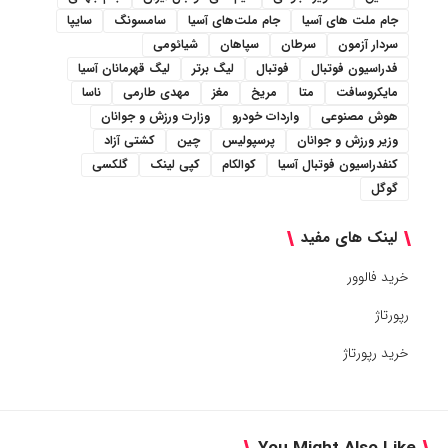
جام ملت های آسیا
جام ملت‌های آسیا
سامسونگ
سایپا
سردار آزمون
سرطان
سپاهان
شیائومی
فدراسیون فوتبال
فوتبال
لیگ برتر
لیگ قهرمانان آسیا
مایکروسافت
متا
مریخ
مغز
مهدی طارمی
ناسا
هوش مصنوعی
واردات خودرو
وزارت ورزش و جوانان
وزیر ورزش و جوانان
پرسپولیس
چین
کشتی آزاد
کنفدراسیون فوتبال آسیا
کوالکام
کپی لینک
گلکسی
گوگل
لینک های مفید
خرید فالوور
رپورتاژ
خرید رپورتاژ