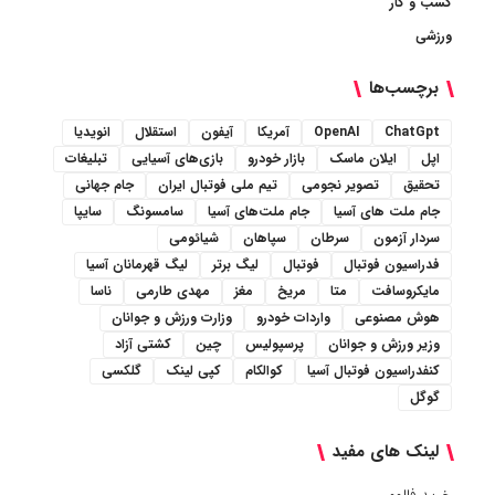
کسب و کار
ورزشی
برچسب‌ها
ChatGpt
OpenAI
آمریکا
آیفون
استقلال
انویدیا
اپل
ایلان ماسک
بازار خودرو
بازی‌های آسیایی
تبلیغات
تحقیق
تصویر نجومی
تیم ملی فوتبال ایران
جام جهانی
جام ملت های آسیا
جام ملت‌های آسیا
سامسونگ
سایپا
سردار آزمون
سرطان
سپاهان
شیائومی
فدراسیون فوتبال
فوتبال
لیگ برتر
لیگ قهرمانان آسیا
مایکروسافت
متا
مریخ
مغز
مهدی طارمی
ناسا
هوش مصنوعی
واردات خودرو
وزارت ورزش و جوانان
وزیر ورزش و جوانان
پرسپولیس
چین
کشتی آزاد
کنفدراسیون فوتبال آسیا
کوالکام
کپی لینک
گلکسی
گوگل
لینک های مفید