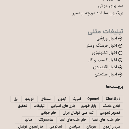
سم برای موش
بزرگترین سازنده دریچه و دمپر
تبلیغات متنی
اخبار ورزشی
اخبار فرهنگ وهنر
اخبار تکنولوژی
اخبار کسب و کار
اخبار اقتصادی
اخبار سلامتی
برچسب‌ها
ChatGpt
OpenAI
آمریکا
آیفون
استقلال
انویدیا
اپل
ایلان ماسک
بازار خودرو
بازی‌های آسیایی
تبلیغات
تحقیق
تصویر نجومی
تیم ملی فوتبال ایران
جام جهانی
جام ملت های آسیا
جام ملت‌های آسیا
سامسونگ
سایپا
سردار آزمون
سرطان
سپاهان
شیائومی
فدراسیون فوتبال