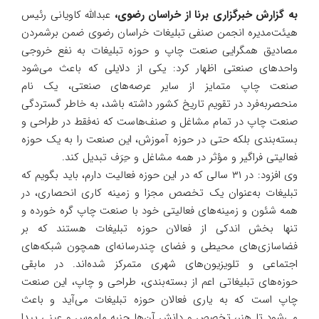
به گزارش خبرگزاری برنا از خراسان رضوی،
عبدالله کاویانی رئیس
هیئت‌مدیره انجمن صنفی تبلیغات خراسان رضوی ضمن برشمردن
مصادیق همگرایی صنعت چاپ و حوزه تبلیغات به نفع خروجی
واحدهای صنعتی اظهار کرد: یکی از دلایلی که باعث می‌شود
صنعت چاپ متمایز از سایر عرصه‌های صنعتی، یک نام
منحصربه‌فرد در تقویم تاریخ کشور داشته باشد، به خاطر گستردگی
صنعت چاپ در تمام مشاغل و صنف‌هاست که نه‌فقط در طراحی و
بسته‌بندی بلکه حتی در حوزه آموزش، این صنعت را به یک حوزه
فعالیتی فراگیر و مؤثر در همه مشاغل و حِرَف تبدیل کند.
وی افزود: در ۳۱ سالی که در این حوزه فعالیت دارم، باید بگویم که
تبلیغات به‌عنوان یک تخصص مجزا و زمینه کاری انحصاری، در
همه شئون و زمینه‌های فعالیتی خود با صنعت چاپ گره خورده و
تنها بخش اندکی از فعالان حوزه تبلیغات هستند که بر
فضاسازی‌های محیطی و فضای چندرسانه‌ای همچون شبکه‌های
اجتماعی و تلویزیون‌های شهری متمرکز شده‌اند. در مابقی
حوزه‌های تبلیغاتی اعم از بسته‌بندی، طراحی و چاپ، این صنعت
چاپ است که به یاری فعالان حوزه تبلیغات می‌آید و باعث
می‌شود تا هنر، تخصص و دانش آن‌ها جنبه ملموس و عینی پیدا