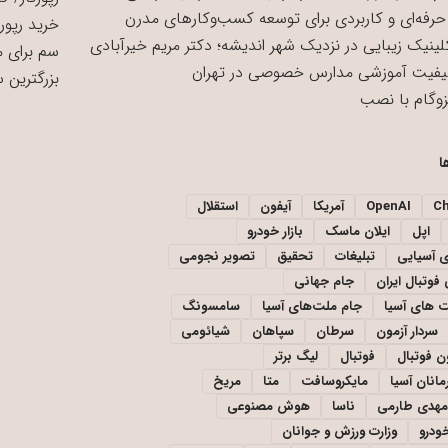
حرفه‌ای و کاربردی برای توسعه کسب‌وکارهای مدرن
خرید رپورت
لینیک زیبایی در نزدیک شهر اندیشه؛ دکتر مریم خیرآبادی
سم برای 
یفیت آموزشی مدارس خصوصی در تهران
بزرگترین 
زوگام با نصب
ا
C
OpenAI
آمریکا
آیفون
استقلال
اپل
ایلان ماسک
بازار خودرو
ی آسیایی
تبلیغات
تحقیق
تصویر نجومی
فوتبال ایران
جام جهانی
 های آسیا
جام ملت‌های آسیا
سامسونگ
سردار آزمون
سرطان
سپاهان
شیائومی
ن فوتبال
فوتبال
لیگ برتر
مانان آسیا
مایکروسافت
متا
مریخ
مهدی طارمی
ناسا
هوش مصنوعی
خودرو
وزارت ورزش و جوانان