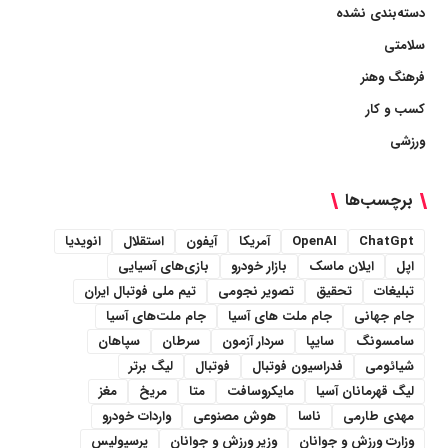
دسته‌بندی نشده
سلامتی
فرهنگ وهنر
کسب و کار
ورزشی
برچسب‌ها
ChatGpt
OpenAI
آمریکا
آیفون
استقلال
انویدیا
اپل
ایلان ماسک
بازار خودرو
بازی‌های آسیایی
تبلیغات
تحقیق
تصویر نجومی
تیم ملی فوتبال ایران
جام جهانی
جام ملت های آسیا
جام ملت‌های آسیا
سامسونگ
سایپا
سردار آزمون
سرطان
سپاهان
شیائومی
فدراسیون فوتبال
فوتبال
لیگ برتر
لیگ قهرمانان آسیا
مایکروسافت
متا
مریخ
مغز
مهدی طارمی
ناسا
هوش مصنوعی
واردات خودرو
وزارت ورزش و جوانان
وزیر ورزش و جوانان
پرسپولیس