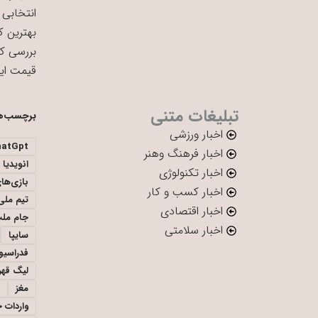
انتخابی 
بهترین ک
بررسی ک
قیمت ای
تبلیغات متنی
برچسب‌ه
اخبار ورزشی
hatGpt
اخبار فرهنگ وهنر
انویدیا
اخبار تکنولوژی
بازی‌ها
اخبار کسب و کار
تیم ملی 
اخبار اقتصادی
جام ملت
اخبار سلامتی
سایپا
فدراسیو
لیگ قهر
مغز
واردات 